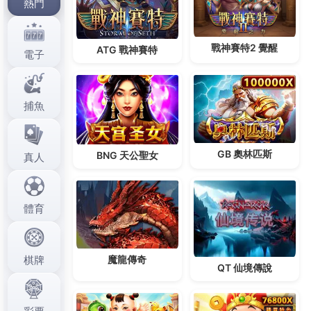
行為和偏好設定，比如你登入時使用的語言，或者你在網站上停
留過的頁面。當你下次再次訪問我們的網站時，這些資料會幫助
我們自動調整網站的顯示內容，為你提供更個性化的服務。
簡單來說，Cookie就像是一種「記憶」，記住了你的一些偏好和
選擇。它幫助我們減少你每次使用時需要重複設定的繁瑣步驟，
讓你在每次來訪時，能夠迅速進入你想要的狀態。
使用的Cookie類型
LEO娛樂城
網站使用了幾種類型的Cookie，幫助我們更好地服務
你，並提升你的整體體驗。這些Cookie類型包括：
基本Cookie：這些Cookie是網站的基礎，對網站的正常運
作非常重要。它們保持你的登入狀態，避免你每次訪問都
需要重新登入，也能讓你在瀏覽過程中保持購物車內商品