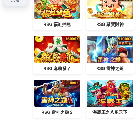
的狀態。這類Cookie無法被禁用，因為它們是網站能正常
運行的核心。
性能Cookie：這些Cookie的主要功能是收集有關你如何使
用網站的資訊，並幫助我們了解哪些地方需要改善。例
如，我們能知道哪些頁面最熱門，哪些頁面可能存在加載
慢的情況。這樣的數據分析能幫助我們提高網站的性能，
讓你在使用時不會有卡頓或加載慢的困擾。
功能性Cookie：這些Cookie用來記住你在網站上的選擇和
設定，像是你選擇的語言、顯示模式，或者你加入的收藏
等。這樣一來，每當你再次造訪網站時，我們可以為你提
供一個你更熟悉的環境，讓你覺得一切都在你的掌控之
中。
廣告Cookie：這些Cookie的用途是追蹤你在網站上的行
為，並根據你的興趣提供個性化的廣告。例如，如果你曾
經在網站上查看過某些產品，那麼我們可能會根據你的興
趣展示相關的廣告。這樣的廣告讓你能看到更符合需求的
內容，而不會被一些無關的廣告打擾。