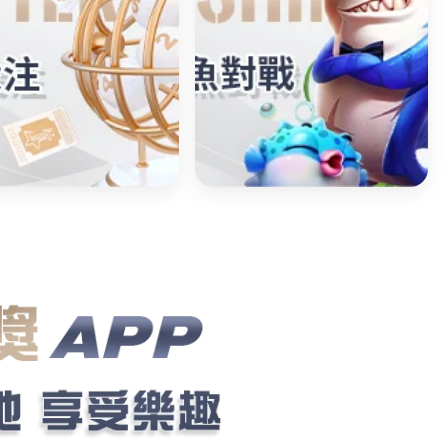
麼選才不會踩
說，娛樂城推
可靠的娛樂城推
事實上，很多
到沮喪，還可
外費用，就讓
除了網絡評