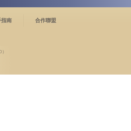
家在投入真金
此比較這些優惠
惠都在不斷升
的口味。
行背後到底有
立刻給予首儲優
，這樣的回饋能
金錢，減少不