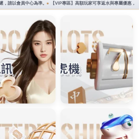
娛樂城體驗金5個必知亮點！教新手小資族怎麼
用體驗金零風險玩遊戲
Read More »
娛樂城推薦TOP5秘訣！搞懂挑選平台與娛樂城
排行真相
Read More »
LEO Casino
玩！